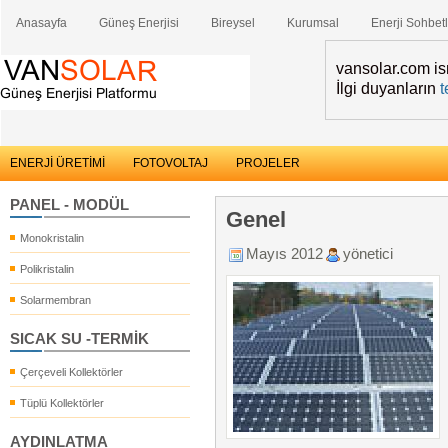
Anasayfa
Güneş Enerjisi
Bireysel
Kurumsal
Enerji Sohbetl
vansolar.com ismi
İlgi duyanların
t
ENERJİ ÜRETİMİ
FOTOVOLTAJ
PROJELER
PANEL - MODÜL
Genel
Monokristalin
Mayıs 2012
yönetici
Polikristalin
Solarmembran
SICAK SU -TERMİK
Çerçeveli Kollektörler
Tüplü Kollektörler
AYDINLATMA