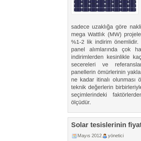
sadece uzaklığa göre nakliya
mega Wattlık (MW) projele
%1-2 lik indirim önemlidir
panel alımlarında çok has
indirimlerden kesinlikle kaç
secereleri ve referansla
panellerin ömürlerinin yakl
ne kadar itinalı olunması ö
teknik değerlerin birbirler
seçimlerindeki faktörlerde
ölçüdür.
Solar tesislerinin fiya
Mayıs 2012
yönetici