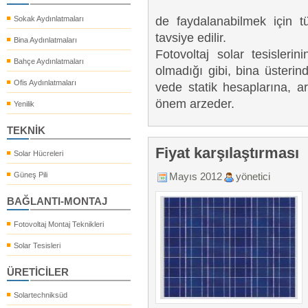
Sokak Aydınlatmaları
de faydalanabilmek için tü
tavsiye edilir.
Bina Aydınlatmaları
Fotovoltaj solar tesisleri
Bahçe Aydınlatmaları
olmadığı gibi, bina üsterin
Ofis Aydınlatmaları
vede statik hesaplarına, a
önem arzeder.
Yenilik
TEKNİK
Fiyat karşılaştırması
Solar Hücreleri
Güneş Pili
Mayıs 2012
yönetici
BAĞLANTI-MONTAJ
Fotovoltaj Montaj Teknikleri
Solar Tesisleri
ÜRETİCİLER
Solartechniksüd