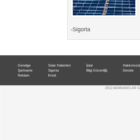
-Sigorta
Genelge
Solar Haberleri
İptal
Hakkımızd
Şartname
Sigorta
Bilgi Güvenliği
Destek
Reklam
Kredi
2012 ADANASOLAR Günes