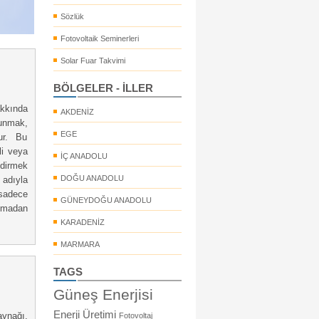
Sözlük
Fotovoltaik Seminerleri
Solar Fuar Takvimi
BÖLGELER - İLLER
kkında
AKDENİZ
unmak,
EGE
ur. Bu
li veya
İÇ ANADOLU
dirmek
DOĞU ANADOLU
 adıyla
sadece
GÜNEYDOĞU ANADOLU
lmadan
KARADENİZ
MARMARA
TAGS
Güneş Enerjisi
Enerji Üretimi
aynağı.
Fotovoltaj