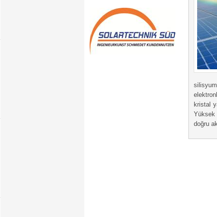
silisyum
elektron
kristal 
Yüksek e
doğru ak