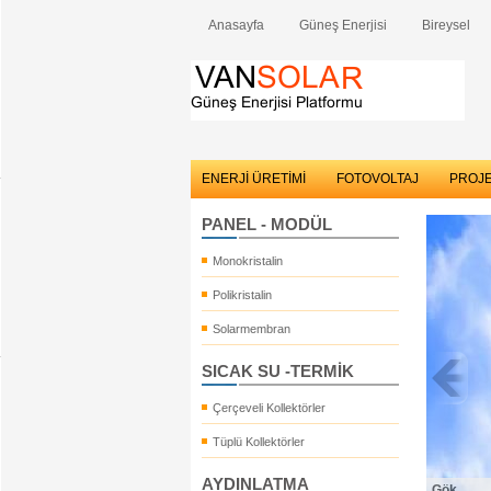
Anasayfa
Güneş Enerjisi
Bireysel
ENERJİ ÜRETİMİ
FOTOVOLTAJ
PROJ
PANEL - MODÜL
Monokristalin
Polikristalin
Solarmembran
SICAK SU -TERMİK
Çerçeveli Kollektörler
Tüplü Kollektörler
AYDINLATMA
Gök