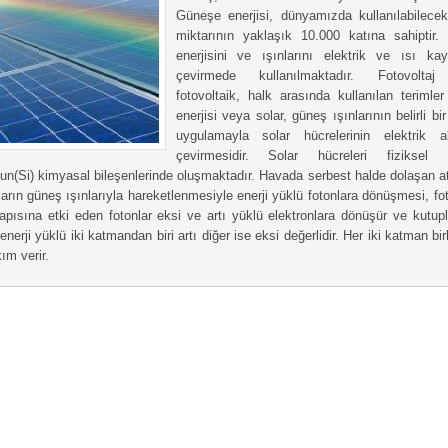
Güneşe enerjisi, dünyamızda kullanılabilecek
miktarının yaklaşık 10.000 katına sahiptir
enerjisini ve ışınlarını elektrik ve ısı ka
çevirmede kullanılmaktadır. Fotovolta
fotovoltaik, halk arasında kullanılan terimle
enerjisi veya solar, güneş ışınlarının belirli bi
uygulamayla solar hücrelerinin elektrik a
çevirmesidir. Solar hücreleri fiziksel 
un(Si) kimyasal bileşenlerinde oluşmaktadır. Havada serbest halde dolaşan 
ların güneş ışınlarıyla hareketlenmesiyle enerji yüklü fotonlara dönüşmesi, fot
yapısına etki eden fotonlar eksi ve artı yüklü elektronlara dönüşür ve kutupla
nerji yüklü iki katmandan biri artı diğer ise eksi değerlidir. Her iki katman birl
ım verir.