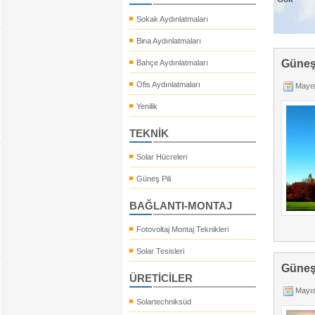
Sokak Aydınlatmaları
Bina Aydınlatmaları
Güneş 
Bahçe Aydınlatmaları
Ofis Aydınlatmaları
Mayıs
Yenilik
TEKNİK
Solar Hücreleri
Güneş Pili
BAĞLANTI-MONTAJ
Fotovoltaj Montaj Teknikleri
Solar Tesisleri
Güneş 
ÜRETİCİLER
Mayıs
Solartechniksüd