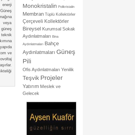
 enerji
Monokristalin
Polikristalin
. Güneş
Membran
Tüplü Kollektörler
ynağına
Çerçeveli Kollektörler
j veya
Bireysel
r güneş
Kurumsal
Sokak
r teknik
Aydınlatmaları
Bina
kımına
Bahçe
Aydınlatmaları
yapıda
Güneş
Aydınlatmaları
atom ve
ovoltaj
Pili
şırlar.
Ofis Aydınlatmaları
Yenilik
ikteliği
Projeler
Teşvik
Yatırım
Meslek ve
Gelecek